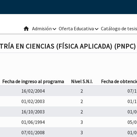
Admisión
Oferta Educativa
Catálogo de tesi
Inicio
Mtría. Física Aplicada
Mtría. Física Aplicada
MEM
Plan de Estudi
RÍA EN CIENCIAS (FÍSICA APLICADA) (PNPC)
Mtría. Inv. Cs. Datos
Mtría. Inv. Cs. Datos
Docentes
Mtría. Matemáticas
Plan de Estudi
Mtría. Matemáticas
Mtría. Educ. Matemática
Fecha de ingreso al programa
Nivel S.N.I.
Fecha de obtenci
Plan de Estudi
Docentes
Mtría. Educ. Matemática
16/02/2004
2
07/1
Doc. Física Aplicada
Plan de Estudi
Docentes
Doc. Física Aplicada
01/02/2003
2
01/1
Doc. Matemáticas
Plan de Estudi
Docentes
16/10/2003
2
01/0
Doc. Matemáticas
Doc. Educ. Matemática
Plan de Estudi
Docentes
01/06/1994
3
05/0
Doc. Educ. Matemática
Docentes
07/01/2008
3
01/0