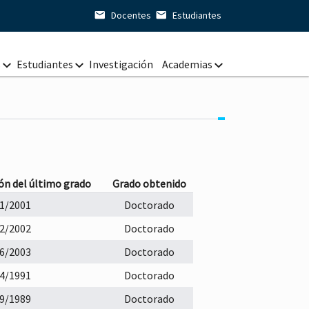
Docentes
Estudiantes
s
Estudiantes
Investigación
Academias
os
Foros de Tesis
Posgrado en Educ. Mat.
Trámites
Posgrado en Mat.
Vinculación
os
ón del último grado
Grado obtenido
os
1/2001
Doctorado
os
2/2002
Doctorado
os
6/2003
Doctorado
os
4/1991
Doctorado
9/1989
Doctorado