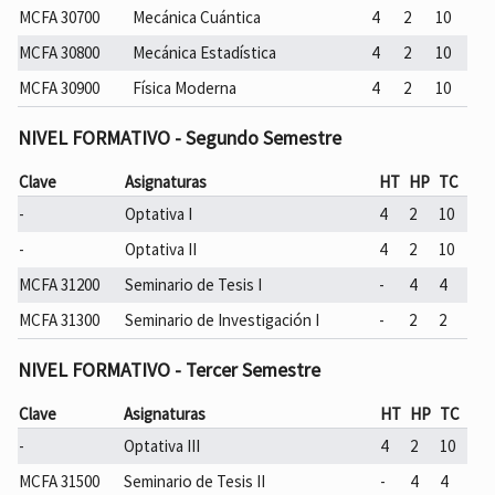
MCFA 30700
Mecánica Cuántica
4
2
10
MCFA 30800
Mecánica Estadística
4
2
10
MCFA 30900
Física Moderna
4
2
10
NIVEL FORMATIVO - Segundo Semestre
Clave
Asignaturas
HT
HP
TC
-
Optativa I
4
2
10
-
Optativa II
4
2
10
MCFA 31200
Seminario de Tesis I
-
4
4
MCFA 31300
Seminario de Investigación I
-
2
2
NIVEL FORMATIVO - Tercer Semestre
Clave
Asignaturas
HT
HP
TC
-
Optativa III
4
2
10
MCFA 31500
Seminario de Tesis II
-
4
4