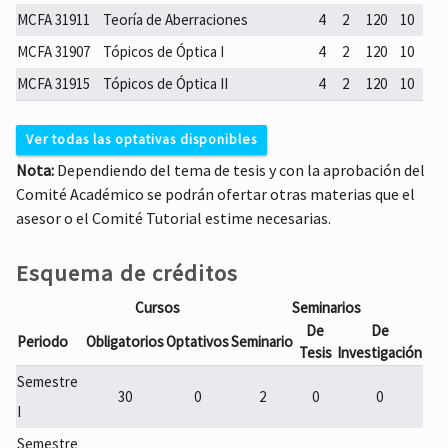
MCFA 31911
Teoría de Aberraciones
4
2
120
10
MCFA 31907
Tópicos de Óptica I
4
2
120
10
MCFA 31915
Tópicos de Óptica II
4
2
120
10
Ver todas las optativas disponibles
Nota:
Dependiendo del tema de tesis y con la aprobación del
De Optoelectrónica y Fotónica
Comité Académico se podrán ofertar otras materias que el
asesor o el Comité Tutorial estime necesarias.
Código
Optativa
HT
HP
THP
TC
MCFA
Análisis de Multivariables
4
2
120
10
Esquema de créditos
32008
Cursos
Seminarios
MCFA
Automatización de Sistemas de
4
2
120
10
De
De
Periodo
Obligatorios
Optativos
Seminario
32001
Medición
Tesis
Investigación
MCFA
Semestre
Componentes de Fibras Ópticas
4
2
120
10
30
0
2
0
0
32021
I
MCFA
Semestre