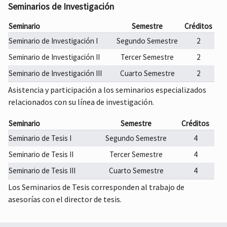
32012
Seminarios de Investigación
MCFA
Seminario
Semestre
Créditos
Laboratorio de Fibras Ópticas
4
2
120
10
32003
Seminario de Investigación I
Segundo Semestre
2
MCFA
Seminario de Investigación II
Tercer Semestre
2
Laboratorio de Fotónica
4
2
120
10
32018
Seminario de Investigación III
Cuarto Semestre
2
MCFA
Laboratorio de Optoelectrónica
4
2
120
10
Asistencia y participación a los seminarios especializados
32013
relacionados con su línea de investigación.
MCFA
Microcontroladores PIC
4
2
120
10
Seminario
Semestre
Créditos
32002
Seminario de Tesis I
Segundo Semestre
4
MCFA
Óptica no Lineal
4
2
120
10
Seminario de Tesis II
Tercer Semestre
4
32007
Seminario de Tesis III
Cuarto Semestre
4
MCFA
Propiedades Optoelectrónicas en
4
2
120
10
Los Seminarios de Tesis corresponden al trabajo de
32016
Materiales
asesorías con el director de tesis.
MCFA
Sensores
4
2
120
10
32009