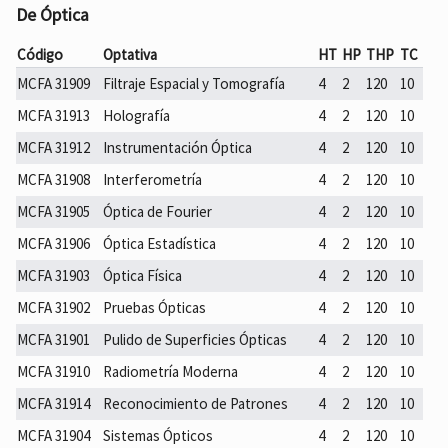
De Óptica
Código
Optativa
HT
HP
THP
TC
MCFA 31909
Filtraje Espacial y Tomografía
4
2
120
10
MCFA 31913
Holografía
4
2
120
10
MCFA 31912
Instrumentación Óptica
4
2
120
10
MCFA 31908
Interferometría
4
2
120
10
MCFA 31905
Óptica de Fourier
4
2
120
10
MCFA 31906
Óptica Estadística
4
2
120
10
MCFA 31903
Óptica Física
4
2
120
10
MCFA 31902
Pruebas Ópticas
4
2
120
10
MCFA 31901
Pulido de Superficies Ópticas
4
2
120
10
MCFA 31910
Radiometría Moderna
4
2
120
10
MCFA 31914
Reconocimiento de Patrones
4
2
120
10
MCFA 31904
Sistemas Ópticos
4
2
120
10