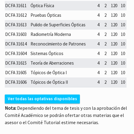
DCFA 31611
Óptica Física
4
2
120
10
DCFA 31612
Pruebas Ópticas
4
2
120
10
DCFA 31613
Pulido de Superficies Ópticas
4
2
120
10
DCFA 31603
Radiometría Moderna
4
2
120
10
DCFA 31614
Reconocimiento de Patrones
4
2
120
10
DCFA 31604
Sistemas Ópticos
4
2
120
10
DCFA 31615
Teoría de Aberraciones
4
2
120
10
DCFA 31605
Tópicos de Óptica I
4
2
120
10
DCFA 31606
Tópicos de Óptica II
4
2
120
10
Ver todas las optativas disponibles
Nota:
Dependiendo del tema de tesis y con la aprobación del
De Optoelectrónica y Fotónica
Comité Académico se podrán ofertar otras materias que el
asesor o el Comité Tutorial estime necesarias.
Código
Optativa
HT
HP
THP
TC
DCFA
Automatización de Sistemas de