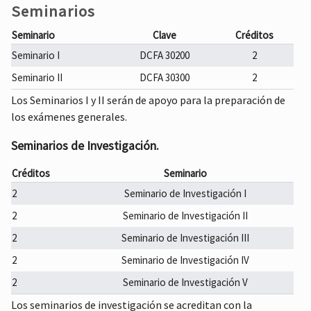
4
2
120
10
Seminarios
31705
Medición
Seminario
Clave
Créditos
DCFA
Componentes de Fibras Ópticas
4
2
120
10
Seminario I
DCFA 30200
2
31722
Seminario II
DCFA 30300
2
DCFA
Diseño Óptimo de Sistemas
4
2
120
10
Los Seminarios I y II serán de apoyo para la preparación de
31702
los exámenes generales.
DCFA
Fibras Ópticas no Lineales
4
2
120
10
Seminarios de Investigación.
31707
DCFA
Créditos
Seminario
Fibras Ópticas y Guías de Onda
4
2
120
10
31708
2
Seminario de Investigación I
DCFA
2
Seminario de Investigación II
Física de Materiales Fotorrefractivos
4
2
120
10
31709
2
Seminario de Investigación III
DCFA
Instrumentación y Sistemas
2
Seminario de Investigación IV
4
2
120
10
31710
Optoelectrónicos
2
Seminario de Investigación V
DCFA
Los seminarios de investigación se acreditan con la
Introducción a la Fotónica
4
2
120
10