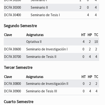
DCFA 30300
Seminario II
2
0
4
DCFA 30400
Seminario de Tesis I
4
4
Segundo Semestre
Clave
Asignaturas
HT
HP
TC
Optativa II
4
2
10
DCFA 30600
Seminario de Investigación I
0
2
2
DCFA 30700
Seminario de Tesis II
0
4
4
Tercer Semestre
Clave
Asignaturas
HT
HP
TC
DCFA 30800
Seminario de Investigación II
0
2
2
DCFA 30900
Seminario de Tesis III
0
4
4
Cuarto Semestre