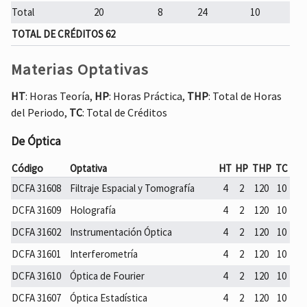
Total
20
8
24
10
TOTAL DE CRÉDITOS 62
Materias Optativas
HT
: Horas Teoría,
HP
: Horas Práctica,
THP
: Total de Horas
del Periodo,
TC
: Total de Créditos
De Óptica
Código
Optativa
HT
HP
THP
TC
DCFA 31608
Filtraje Espacial y Tomografía
4
2
120
10
DCFA 31609
Holografía
4
2
120
10
DCFA 31602
Instrumentación Óptica
4
2
120
10
DCFA 31601
Interferometría
4
2
120
10
DCFA 31610
Óptica de Fourier
4
2
120
10
DCFA 31607
Óptica Estadística
4
2
120
10