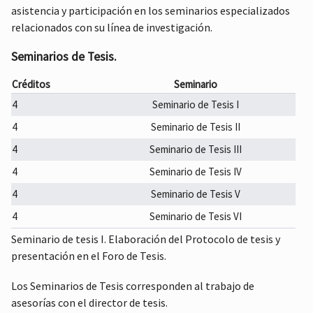
31704
asistencia y participación en los seminarios especializados
relacionados con su línea de investigación.
DCFA
Laboratorio Básico de Fibras Ópticas
4
2
120
10
31712
Seminarios de Tesis.
DCFA
Laboratorio de Electrónica
4
2
120
10
Créditos
Seminario
31713
4
Seminario de Tesis I
DCFA
Laboratorio de Fibras Ópticas
4
2
120
10
4
Seminario de Tesis II
31714
4
Seminario de Tesis III
DCFA
Laboratorio de Fotónica
4
2
120
10
4
Seminario de Tesis IV
31715
4
Seminario de Tesis V
DCFA
Laboratorio de Optoelectrónica
4
2
120
10
4
Seminario de Tesis VI
31716
Seminario de tesis I. Elaboración del Protocolo de tesis y
DCFA
presentación en el Foro de Tesis.
Microcontroladores PIC
4
2
120
10
31717
Los Seminarios de Tesis corresponden al trabajo de
DCFA
Óptica no Lineal
4
2
120
10
asesorías con el director de tesis.
31703