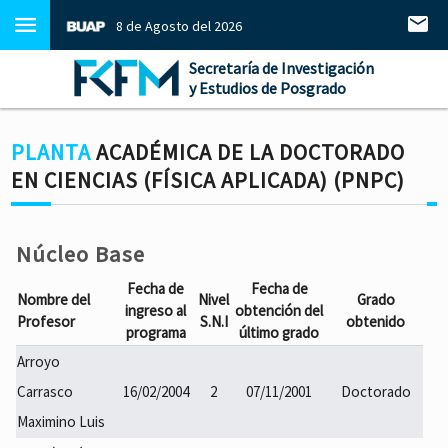
8 de Agosto del 2026
Secretaría de Investigación
y Estudios de Posgrado
PLANTA
ACADÉMICA DE LA DOCTORADO
EN CIENCIAS (FÍSICA APLICADA) (PNPC)
Núcleo Base
Fecha de
Fecha de
Nombre del
Nivel
Grado
ingreso al
obtención del
Profesor
S.N.I
obtenido
programa
último grado
Arroyo
Carrasco
16/02/2004
2
07/11/2001
Doctorado
Maximino Luis