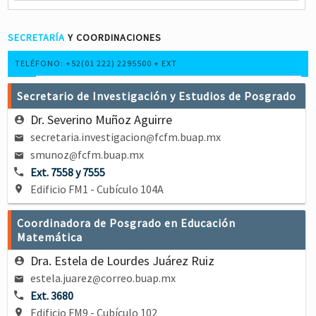
SECRETARÍA
Y COORDINACIONES
TELÉFONO: +52(01 222) 2295500 + EXT
Secretario de Investigación y Estudios de Posgrado
Dr. Severino Muñoz Aguirre
secretaria.investigacion
fcfm.buap.mx
@
smunoz
fcfm.buap.mx
@
Ext. 7558 y 7555
Edificio FM1 - Cubículo 104A
Coordinadora de Posgrado en Educación
Matemática
Dra. Estela de Lourdes Juárez Ruiz
estela.juarez
correo.buap.mx
@
Ext. 3680
Edificio FM9 - Cubículo 102