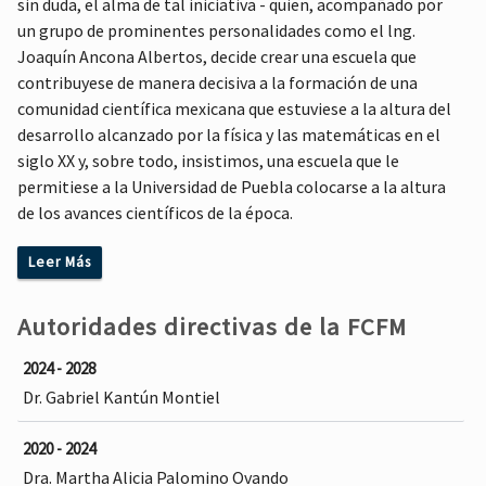
sin duda, el alma de tal iniciativa - quien, acompañado por
un grupo de prominentes personalidades como el lng.
Joaquín Ancona Albertos, decide crear una escuela que
contribuyese de manera decisiva a la formación de una
comunidad científica mexicana que estuviese a la altura del
desarrollo alcanzado por la física y las matemáticas en el
siglo XX y, sobre todo, insistimos, una escuela que le
permitiese a la Universidad de Puebla colocarse a la altura
de los avances científicos de la época.
Leer Más
El rector Horacio Labastida, en la sesión del Consejo
Universitario que comentamos, después de afirmar que el
Autoridades directivas de la FCFM
proyecto de creación de la Escuela de Físico Matemáticas no
2024 - 2028
era “un proyecto improvisado”, sino un proyecto bastante
Dr. Gabriel Kantún Montiel
meditado y maduro, formulado “por un especialista tan
competente como es el lng. Luis Rivera Terrazas”, agregó
2020 - 2024
que dicho proyecto “fue presentado al doctor en Ciencias
Dra. Martha Alicia Palomino Ovando
Físico Matemáticas Carlos Graef Fernández, quien lo