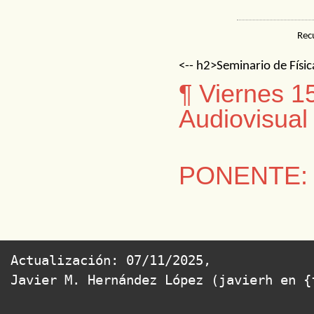
Rec
<-- h2>Seminario de Físi
¶ Viernes 1
Audiovisual
PONENTE:
Actualización: 07/11/2025,             
Javier M. Hernández López (javierh en {